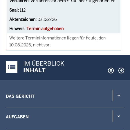
Verfahren vor dem Straf- oder Jugendrichter
112
Ds 122/26
Termin aufgehoben
Weitere Termininformationen liegen für heute, den
10.08.2026, nicht vor.
IM ÜBERBLICK
Justiz-Portal im Überblick:
INHALT
DAS GERICHT
AUFGABEN