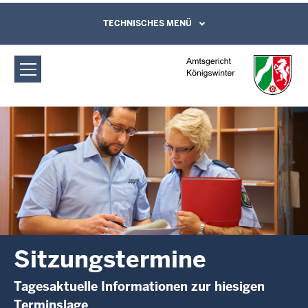
Direkt zum Inhalt
Amtsgericht Königswinter:
TECHNISCHES MENÜ
Leichte Sprache, Gebärdensprachenvideo
und Kontaktformular
Sitzungstermine
Sitzungstermine
Tagesaktuelle Informationen zur hiesigen
Terminslage