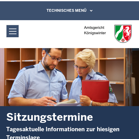
Direkt zum Inhalt
Amtsgericht Königswinter:
TECHNISCHES MENÜ
Leichte Sprache, Gebärdensprachenvideo
und Kontaktformular
Sitzungstermine
Sitzungstermine
Tagesaktuelle Informationen zur hiesigen
Terminslage