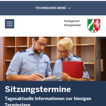
Direkt zum Inhalt
Amtsgericht Königswinter:
TECHNISCHES MENÜ
Leichte Sprache, Gebärdensprachenvideo
und Kontaktformular
Sitzungstermine
Sitzungstermine
Tagesaktuelle Informationen zur hiesigen
Terminslage