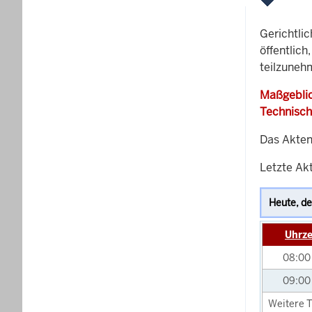
Gerichtli
öffentlich
teilzuneh
Maßgeblic
Technisch
Das Akten
Letzte Akt
Uhrze
08:0
09:0
Weitere T