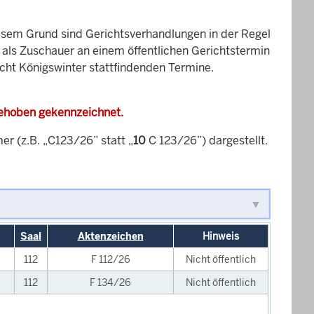
esem Grund sind Gerichtsverhandlungen in der Regel
it als Zuschauer an einem öffentlichen Gerichtstermin
icht Königswinter stattfindenden Termine.
gehoben gekennzeichnet.
 (z.B. „C123/26” statt „
10
C 123/26”) dargestellt.
Saal
Aktenzeichen
Hinweis
112
F 112/26
Nicht öffentlich
112
F 134/26
Nicht öffentlich