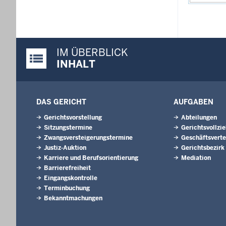
IM ÜBERBLICK
Justiz-Portal im Überblick:
INHALT
DAS GERICHT
AUFGABEN
Gerichtsvorstellung
Abteilungen
Sitzungstermine
Gerichtsvollzi
Zwangsversteigerungstermine
Geschäftsverte
Justiz-Auktion
Gerichtsbezirk
Karriere und Berufsorientierung
Mediation
Barrierefreiheit
Eingangskontrolle
Terminbuchung
Bekanntmachungen