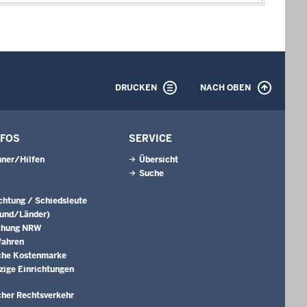
DRUCKEN
NACH OBEN
NFOS
SERVICE
ner/Hilfen
Übersicht
Suche
ichtung / Schiedsleute
Bund/Länder)
chung NRW
fahren
che Kostenmarke
ige Einrichtungen
cher Rechtsverkehr