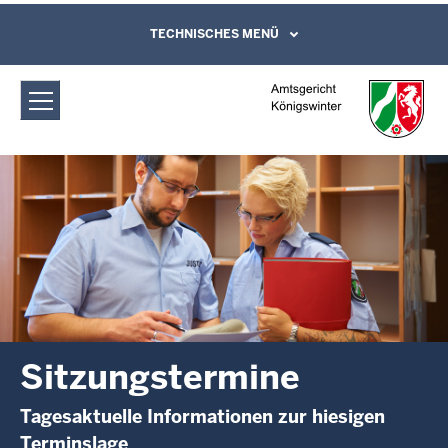
Direkt zum Inhalt
Amtsgericht Königswinter:
TECHNISCHES MENÜ
Leichte Sprache, Gebärdensprachenvideo
und Kontaktformular
Sitzungstermine
Sitzungstermine
Tagesaktuelle Informationen zur hiesigen
Terminslage