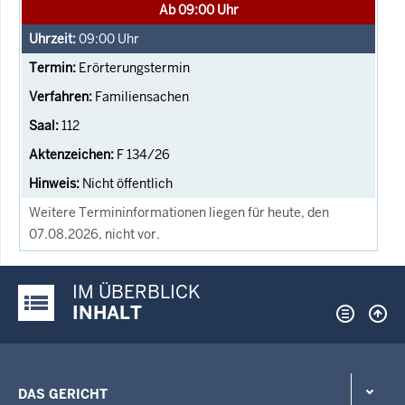
Ab 09:00 Uhr
09:00
Uhr
Erörterungstermin
Familiensachen
112
F 134/26
Nicht öffentlich
Weitere Termininformationen liegen für heute, den
07.08.2026, nicht vor.
IM ÜBERBLICK
Justiz-Portal im Überblick:
INHALT
DAS GERICHT