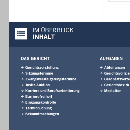
IM ÜBERBLICK
Justiz-Portal im Überblick:
INHALT
DAS GERICHT
AUFGABEN
Gerichtsvorstellung
Abteilungen
Sitzungstermine
Gerichtsvollzi
Zwangsversteigerungstermine
Geschäftsverte
Justiz-Auktion
Gerichtsbezirk
Karriere und Berufsorientierung
Mediation
Barrierefreiheit
Eingangskontrolle
Terminbuchung
Bekanntmachungen