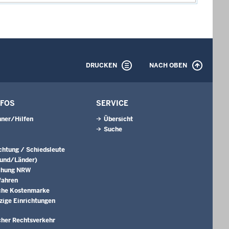
DRUCKEN
NACH OBEN
NFOS
SERVICE
ner/Hilfen
Übersicht
Suche
ichtung / Schiedsleute
Bund/Länder)
chung NRW
fahren
che Kostenmarke
ige Einrichtungen
cher Rechtsverkehr