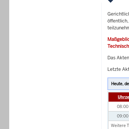
Gerichtli
öffentlich
teilzuneh
Maßgeblic
Technisch
Das Akten
Letzte Akt
Uhrze
08:0
09:0
Weitere T