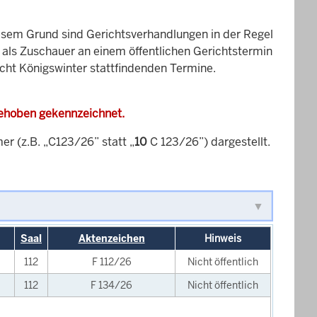
esem Grund sind Gerichtsverhandlungen in der Regel
it als Zuschauer an einem öffentlichen Gerichtstermin
icht Königswinter stattfindenden Termine.
gehoben gekennzeichnet.
 (z.B. „C123/26” statt „
10
C 123/26”) dargestellt.
Saal
Aktenzeichen
Hinweis
112
F 112/26
Nicht öffentlich
112
F 134/26
Nicht öffentlich