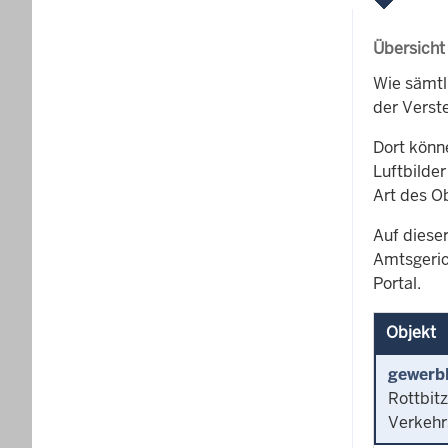
Übersicht
Wie sämtl
der Verst
Dort könn
Luftbilder
Art des O
Auf dieser
Amtsgeric
Portal.
Objekt
gewerb
Rottbit
Verkehr