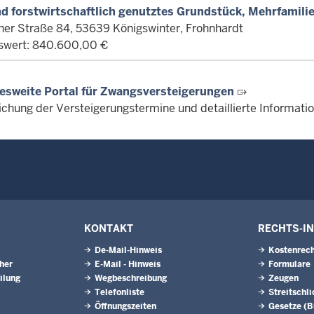
nd forstwirtschaftlich genutztes Grundstück, Mehrfamili
her Straße 84, 53639 Königswinter, Frohnhardt
swert: 840.600,00 €
esweite Portal für Zwangsversteigerungen
lichung der Versteigerungstermine und detaillierte Informat
KONTAKT
RECHTS-I
De-Mail-Hinweis
Kostenrech
eher
E-Mail - Hinweis
Formulare
ilung
Wegbeschreibung
Zeugen
Telefonliste
Streitschl
Öffnungszeiten
Gesetze (