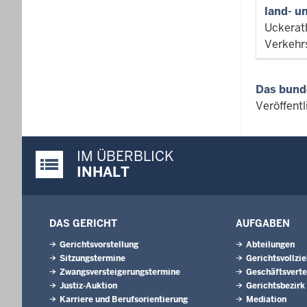
land- u
Uckerat
Verkehr
Das bund
Veröffent
IM ÜBERBLICK
Justiz-Portal im Überblick:
INHALT
DAS GERICHT
AUFGABEN
Gerichtsvorstellung
Abteilungen
Sitzungstermine
Gerichtsvollzi
Zwangsversteigerungstermine
Geschäftsverte
Justiz-Auktion
Gerichtsbezirk
Karriere und Berufsorientierung
Mediation