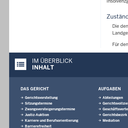
Insolvenzg
Zuständ
Die den
Landger
Für den
IM ÜBERBLICK
Justiz-Portal im Überblick:
INHALT
DAS GERICHT
AUFGABEN
Gerichtsvorstellung
Abteilungen
Sitzungstermine
Gerichtsvollzi
Zwangsversteigerungstermine
Geschäftsverte
Justiz-Auktion
Gerichtsbezirk
Karriere und Berufsorientierung
Mediation
Barrierefreiheit