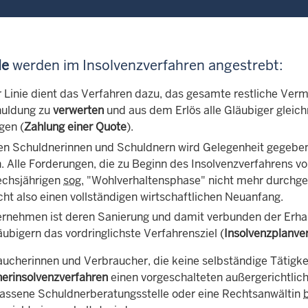
le
werden im Insolvenzverfahren angestrebt:
er Linie dient das Verfahren dazu, das gesamte restliche Ve
uldung zu
verwerten
und aus dem Erlös alle Gläubiger gleich
gen (
Zahlung einer Quote
).
en Schuldnerinnen und Schuldnern wird Gelegenheit gegeben, 
n. Alle Forderungen, die zu Beginn des Insolvenzverfahrens v
echsjährigen
sog.
"Wohlverhaltensphase" nicht mehr durchge
ht also einen vollständigen wirtschaftlichen Neuanfang.
ernehmen ist deren Sanierung und damit verbunden der Erhal
äubigern das vordringlichste Verfahrensziel (
Insolvenzplanve
aucherinnen und Verbraucher, die keine selbständige Tätigkei
erinsolvenzverfahren
einen vorgeschalteten außergerichtlic
lassene Schuldnerberatungsstelle oder eine Rechtsanwältin