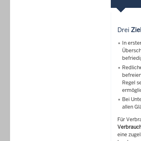
Drei
Zie
In erst
Übersch
befriedi
Redlich
befreie
Regel s
ermöglic
Bei Unt
allen Gl
Für Verbr
Verbrauch
eine zuge