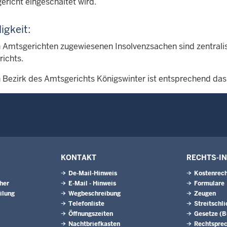
ericht eingeschaltet wird.
igkeit:
 Amtsgerichten zugewiesenen Insolvenzsachen sind zentrali
ichts.
 Bezirk des Amtsgerichts Königswinter ist entsprechend da
KONTAKT
RECHTS-I
De-Mail-Hinweis
Kostenrech
eher
E-Mail - Hinweis
Formulare
ilung
Wegbeschreibung
Zeugen
Telefonliste
Streitschl
Öffnungszeiten
Gesetze (
Nachtbriefkasten
Rechtspre