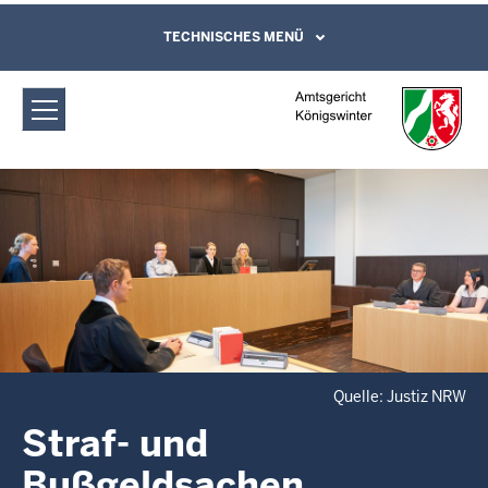
Direkt zum Inhalt
Amtsgericht Königswinter: Straf- und
TECHNISCHES MENÜ
Leichte Sprache, Gebärdensprachenvideo
und Kontaktformular
Bußgeldsachen
Quelle: Justiz NRW
Straf- und
Bußgeldsachen